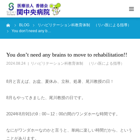
ーム
BLOG
リハビリテーション科教育体制 （リハ医による指導）
HOME
You don’t need any b…
当院概要
You don’t need any brains to move to rehabilitation!!
外来担当表
2024.08.24
リハビリテーション科教育体制 （リハ医による指導）
部門のご紹介
8月と言えば、お盆、夏休み、立秋、処暑、尾川教授の日！
8月もやってきました、尾川教授の日です。
健診のご案内
2024年8月9日の9：00～12：00の間のワンダホーな時間です。
看護師採用情報
なにがワンダホーなのかと言うと、単純に楽しい時間だから、という
ことがあります。