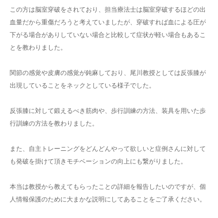
この方は脳室穿破をされており、担当療法士は脳室穿破するほどの出
血量だから重傷だろうと考えていましたが、穿破すれば血による圧が
下がる場合がありしていない場合と比較して症状が軽い場合もあるこ
とを教わりました。
関節の感覚や皮膚の感覚が鈍麻しており、尾川教授としては反張膝が
出現していることをネックとしている様子でした。
反張膝に対して鍛えるべき筋肉や、歩行訓練の方法、装具を用いた歩
行訓練の方法を教わりました。
また、自主トレーニングをどんどんやって欲しいと症例さんに対して
も発破を掛けて頂きモチベーションの向上にも繋がりました。
本当は教授から教えてもらったことの詳細を報告したいのですが、個
人情報保護のために大まかな説明にしてあることをご了承ください。