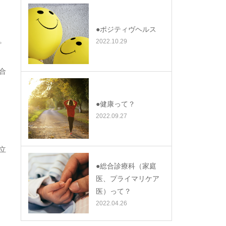
●ポジティヴヘルス
。
2022.10.29
合
●健康って？
2022.09.27
立
●総合診療科（家庭
医、プライマリケア
医）って？
2022.04.26