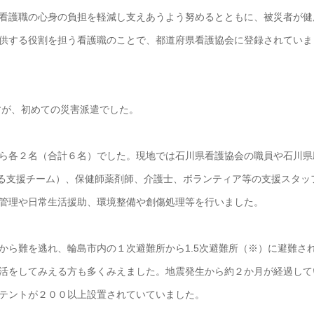
看護職の心身の負担を軽減し支えあうよう努めるとともに、被災者が健
供する役割を担う看護職のことで、都道府県看護協会に登録されていま
すが、初めての災害派遣でした。
ら各２名（合計６名）でした。現地では石川県看護協会の職員や石川県
よる支援チーム）、保健師薬剤師、介護士、ボランティア等の支援スタッ
管理や日常生活援助、環境整備や創傷処理等を行いました。
から難を逃れ、輪島市内の１次避難所から1.5次避難所（※）に避難さ
活をしてみえる方も多くみえました。地震発生から約２か月が経過して
テントが２００以上設置されていていました。