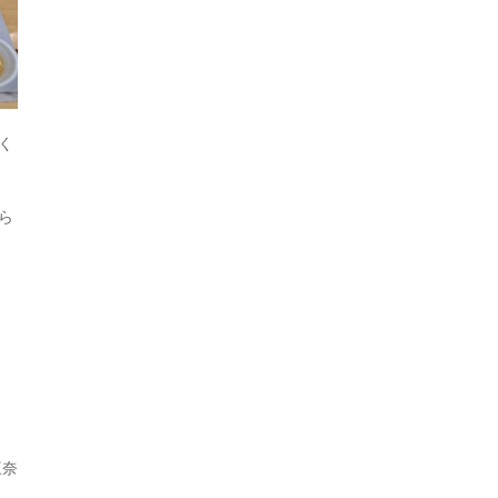
く
ら
三奈