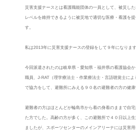
災害支援ナースとは看護職能団体の一員として、被災した
レベルを維持できるように被災地で適切な医療・看護を提
す。
私は2013年に災害支援ナースの登録をして９年になりま
今回派遣されたのは岐阜県・愛知県・福井県の看護協会か
職員、J-RAT（理学療法士・作業療法士・言語聴覚士に
で協力をして、避難所にみえる９０名の避難者の方の健康
避難者の方はほとんどが輪島市から着の身着のままで自宅
た方でした。高齢の方が多く、この避難所で４０日以上生
ましたが、スポーツセンターのメインアリーナには災害用