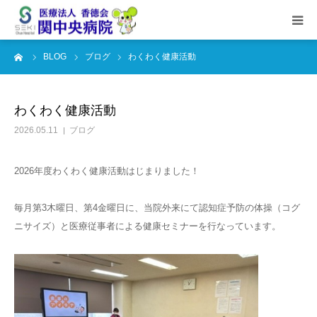
ーム
BLOG
ブログ
わくわく健康活動
HOME
当院概要
わくわく健康活動
2026.05.11
ブログ
外来担当表
2026年度わくわく健康活動はじまりました！
部門のご紹介
毎月第3木曜日、第4金曜日に、当院外来にて認知症予防の体操（コグ
健診のご案内
ニサイズ）と医療従事者による健康セミナーを行なっています。
看護師採用情報