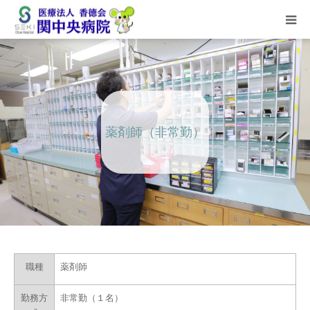
HOME
当院概要
薬剤師（非常勤）
外来担当表
部門のご紹介
健診のご案内
看護師採用情報
職種
薬剤師
勤務方
非常勤（１名）