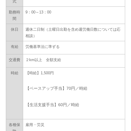
式
勤務時
9：00～13：00
間
休日
週休二日制（土曜日出勤を含め週労働日数については応
相談）
有給
労働基準法に準ずる
交通費
２km以上 全額支給
時給
【時給】1,500円
【ベースアップ手当】70円／時給
【生活支援手当】60円／時給
各種保
雇用・労災