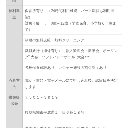
険
福利厚
保育所有り （24時間利用可能・パート職員も利用可
生
能）
対象年齢 ： 0歳～12歳（学童保育、小学校６年生ま
で）
制服の無料支給・無料クリーニング
職員旅行（海外有り）・新人歓迎会・新年会・ボーリン
グﾞ大会・ソフトバレーボールｰ大会etc
各種保養施設あり、レジャー施設の割引制度あり
応募方
電話・書類・電子メールにて申し込み後、試験日を決定
法
します
書類提
〒５０１－３９１９
出先
岐阜県関市平成通２丁目６番１８号